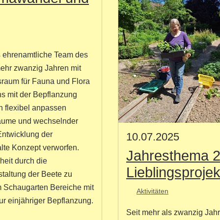
s ehrenamtliche Team des
mehr zwanzig Jahren mit
sraum für Fauna und Flora
ns mit der Bepflanzung
 flexibel anpassen
Bäume und wechselnder
Entwicklung der
10.07.2025
te Konzept verworfen.
Jahresthema 20
heit durch die
Lieblingsproje
taltung der Beete zu
em Schaugarten Bereiche mit
Aktivitäten
r einjähriger Bepflanzung.
Seit mehr als zwanzig Jah