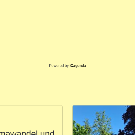
Powered by
iCagenda
imawandel und